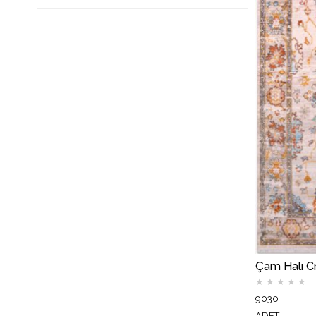
★
★
★
★
★
9030
ADET