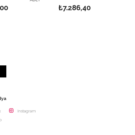
,00
₺7.286,40
dya
k
Instagram
p