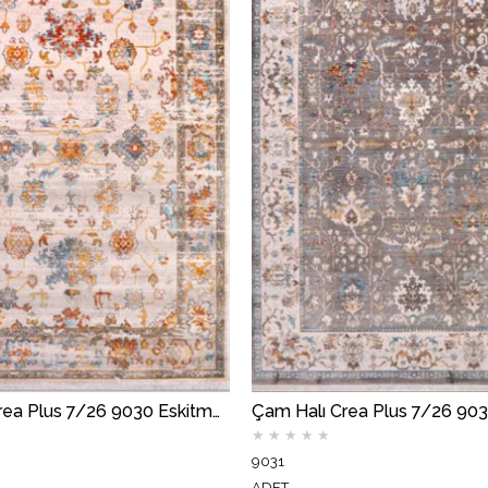
Çam Halı Crea Plus 7/26 9030 Eskitme Desenli Makine Halısı
★
★
★
★
★
9031
ADET