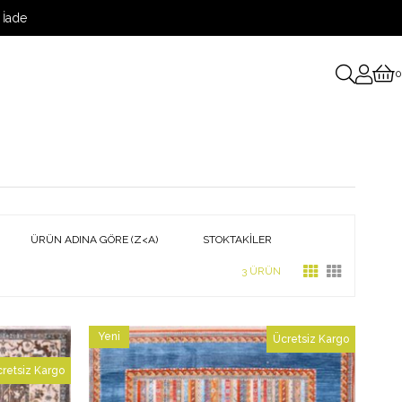
 İade
0
ÜRÜN ADINA GÖRE (Z<A)
STOKTAKILER
3 ÜRÜN
Yeni
Ücretsiz Kargo
Ürün
retsiz Kargo