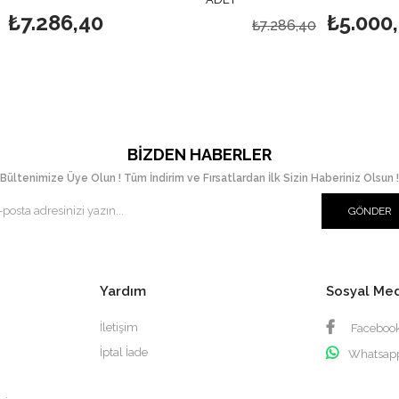
₺7.286,40
₺5.000
₺7.286,40
BIZDEN HABERLER
Bültenimize Üye Olun ! Tüm İndirim ve Fırsatlardan İlk Sizin Haberiniz Olsun !
GÖNDER
Yardım
Sosyal Me
İletişim
Faceboo
İptal İade
Whatsap