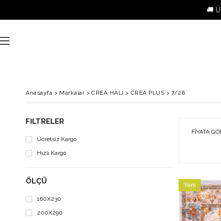
🚚 Ü
Anasayfa
>
Markalar
>
CREA HALI
>
CREA PLUS
>
7/26
FILTRELER
FIYATA GÖ
Ücretsiz Kargo
Hızlı Kargo
ÖLÇÜ
Yeni
Ürün
160X230
200X290