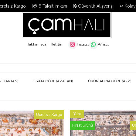
cretsiz Kargo
💳 6 Taksit İmkanı
🔒 Güvenilir Alışveriş
↩️ Kolay
Hakkımızda
İletişim
Instagram
WhatsApp
RE (ARTAN)
FIYATA GÖRE (AZALAN)
ÜRÜN ADINA GÖRE (A>Z)
Yeni
Ücretsiz Kargo
Ürün
Fırsat Ürünü
Üc