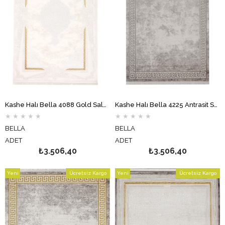
Kashe Halı Bella 4088 Gold Salon Halısı Oturma Odası Halısı Koridor Halısı Mutfak Halısı Modern Makine Halısı
Kashe Halı Bella 4225 Antrasit Salon Halısı Oturma Odası Halısı Koridor Halısı Mutfak Halısı Modern Makine Halısı
★
★
★
★
★
★
★
★
★
★
BELLA
BELLA
ADET
ADET
₺3.506,40
₺3.506,40
Yeni
Ücretsiz Kargo
Yeni
Ücretsiz Kargo
Ürün
Ürün