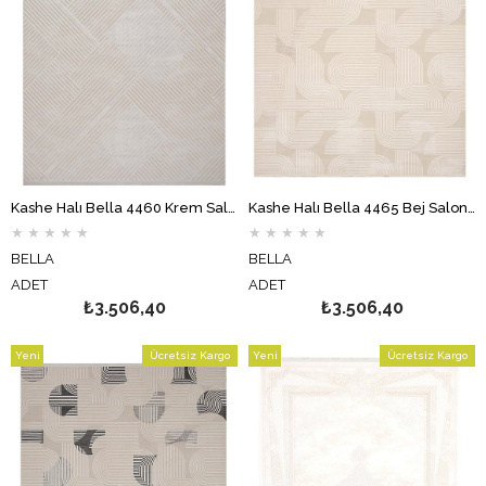
Kashe Halı Bella 4460 Krem Salon Halısı Oturma Odası Halısı Koridor Halısı Mutfak Halısı Modern Makine Halısı
Kashe Halı Bella 4465 Bej Salon Halısı Oturma Odası Halısı Koridor Halısı Mutfak Halısı Modern Makine Halısı
★
★
★
★
★
★
★
★
★
★
BELLA
BELLA
ADET
ADET
₺3.506,40
₺3.506,40
Yeni
Ücretsiz Kargo
Yeni
Ücretsiz Kargo
Ürün
Ürün