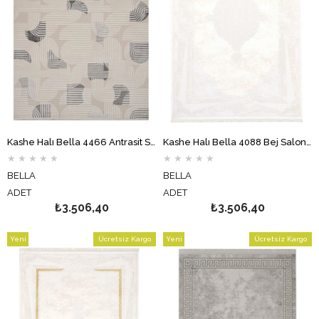
Kashe Halı Bella 4466 Antrasit Salon Halısı Oturma Odası Halısı Koridor Halısı Mutfak Halısı Modern Makine Halısı
Kashe Halı Bella 4088 Bej Salon Halısı Oturma Odası Halısı Koridor Halısı Mutfak Halısı Modern Makine Halısı
★
★
★
★
★
★
★
★
★
★
BELLA
BELLA
ADET
ADET
₺3.506,40
₺3.506,40
Yeni
Ücretsiz Kargo
Yeni
Ücretsiz Kargo
Ürün
Ürün