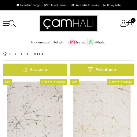
🚚 Ücretsiz Kargo
💳 6 Taksit İmkanı
🔒 Güvenilir Alışveriş
↩️ Kolay İade
0
Hakkımızda
İletişim
Instagram
WhatsApp
BELLA
Sıralama
Filtreleme
Yeni
Ücretsiz Kargo
Yeni
Ücretsiz Kargo
Ürün
Ürün