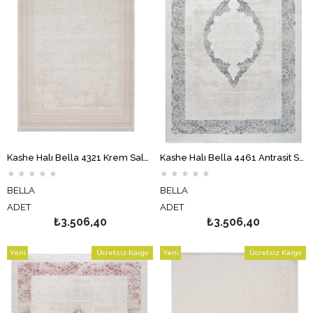
Kashe Halı Bella 4321 Krem Salon Halısı Oturma Odası Halısı Koridor Halısı Mutfak Halısı Modern Makine Halısı
Kashe Halı Bella 4461 Antrasit Salon Halısı Oturma Odası Halısı Koridor Halısı Mutfak Halısı Modern Makine Halısı
★
★
★
★
★
★
★
★
★
★
BELLA
BELLA
ADET
ADET
₺3.506,40
₺3.506,40
Yeni
Ücretsiz Kargo
Yeni
Ücretsiz Kargo
Ürün
Ürün