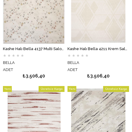
Kashe Halı Bella 4137 Multi Salon Halısı Oturma Odası Halısı Koridor Halısı Mutfak Halısı Modern Makine Halısı
Kashe Halı Bella 4211 Krem Salon Halısı Oturma Odası Halısı Koridor Halısı Mutfak Halısı Modern Makine Halısı
★
★
★
★
★
★
★
★
★
★
BELLA
BELLA
ADET
ADET
₺3.506,40
₺3.506,40
Yeni
Ücretsiz Kargo
Yeni
Ücretsiz Kargo
Ürün
Ürün