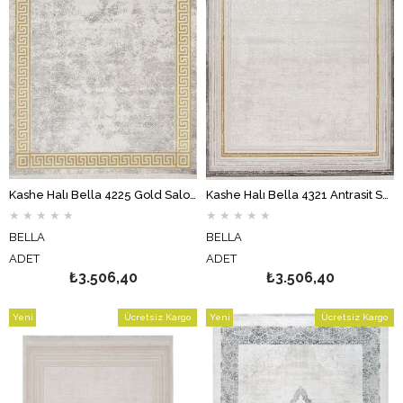
Kashe Halı Bella 4225 Gold Salon Halısı Oturma Odası Halısı Koridor Halısı Mutfak Halısı Modern Makine Halısı
Kashe Halı Bella 4321 Antrasit Salon Halısı Oturma Odası Halısı Koridor Halısı Mutfak Halısı Modern Makine Halısı
★
★
★
★
★
★
★
★
★
★
BELLA
BELLA
ADET
ADET
₺3.506,40
₺3.506,40
Yeni
Ücretsiz Kargo
Yeni
Ücretsiz Kargo
Ürün
Ürün