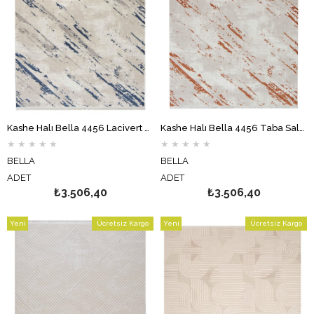
Kashe Halı Bella 4456 Lacivert Salon Halısı Oturma Odası Halısı Koridor Halısı Mutfak Halısı Modern Makine Halısı
Kashe Halı Bella 4456 Taba Salon Halısı Oturma Odası Halısı Koridor Halısı Mutfak Halısı Modern Makine Halısı
★
★
★
★
★
★
★
★
★
★
BELLA
BELLA
ADET
ADET
₺3.506,40
₺3.506,40
Yeni
Ücretsiz Kargo
Yeni
Ücretsiz Kargo
Ürün
Ürün