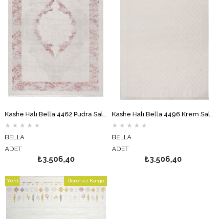
Kashe Halı Bella 4462 Pudra Salon Halısı Oturma Odası Halısı Koridor Halısı Mutfak Halısı Modern Makine Halısı
Kashe Halı Bella 4496 Krem Salon Halısı Oturma Odası Halısı Koridor Halısı Mutfak Halısı Modern Makine Halısı
★
★
★
★
★
★
★
★
★
★
BELLA
BELLA
ADET
ADET
₺3.506,40
₺3.506,40
Yeni
Ücretsiz Kargo
Ürün