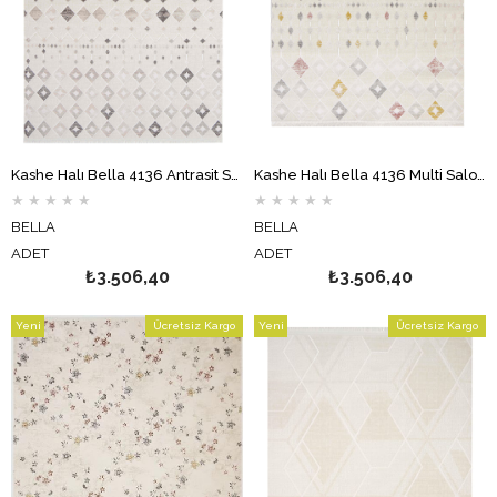
Kashe Halı Bella 4136 Antrasit Salon Halısı Oturma Odası Halısı Koridor Halısı Mutfak Halısı Modern Makine Halısı
Kashe Halı Bella 4136 Multi Salon Halısı Oturma Odası Halısı Koridor Halısı Mutfak Halısı Modern Makine Halısı
★
★
★
★
★
★
★
★
★
★
BELLA
BELLA
ADET
ADET
₺3.506,40
₺3.506,40
Yeni
Ücretsiz Kargo
Yeni
Ücretsiz Kargo
Ürün
Ürün