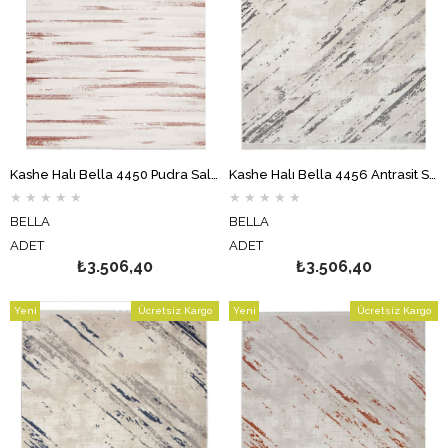
Kashe Halı Bella 4450 Pudra Salon Halısı Oturma Odası Halısı Koridor Halısı Mutfak Halısı Modern Makine Halısı
Kashe Halı Bella 4456 Antrasit Salon Halısı Oturma Odası Halısı Koridor Halısı Mutfak Halısı Modern Makine Halısı
★
★
★
★
★
★
★
★
★
★
BELLA
BELLA
ADET
ADET
₺3.506,40
₺3.506,40
Yeni
Ücretsiz Kargo
Yeni
Ücretsiz Kargo
Ürün
Ürün