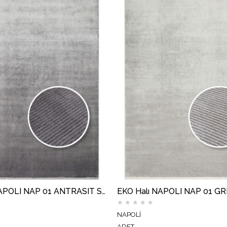
EKO Halı NAPOLI NAP 01 ANTRASIT Sade Desenli Modern Sık Dokuma Makine Halısı
★
★
★
★
★
NAPOLİ
ADET