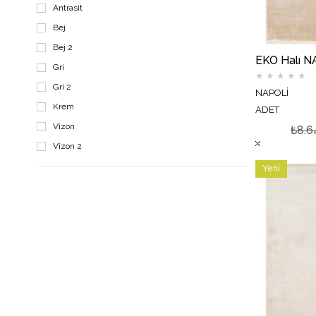
Antrasit
Bej
Bej 2
Gri
★
★
★
★
★
Gri 2
NAPOLİ
Krem
ADET
Vizon
₺8.6
Vizon 2
Yeni
Ürün