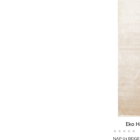
Eko H
★
★
★
★
★
NAP 01 BEIGE