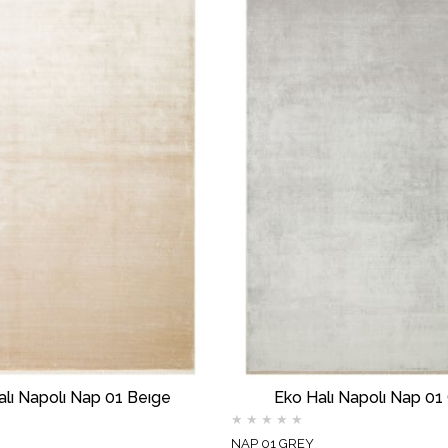
alı Napolı Nap 01 Beıge
Eko Halı Napolı Nap 01
★
★
★
★
★
NAP 01 GREY