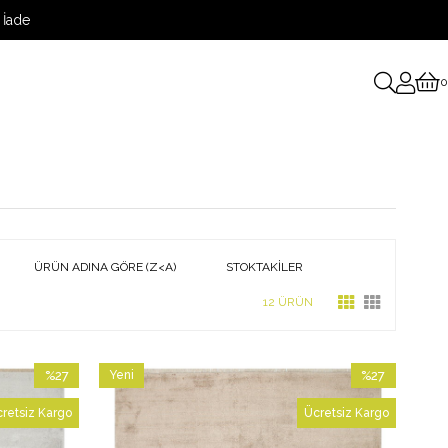
 İade
0
ÜRÜN ADINA GÖRE (Z<A)
STOKTAKILER
12 ÜRÜN
%27
Yeni
%27
İndirim
Ürün
İndirim
retsiz Kargo
Ücretsiz Kargo
%27İndirim
%27İndirim