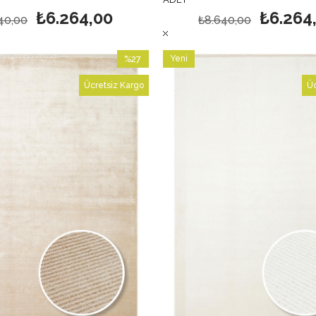
₺6.264,00
₺6.264
40,00
₺8.640,00
%27
Yeni
İndirim
Ürün
Ücretsiz Kargo
Üc
%27İndirim