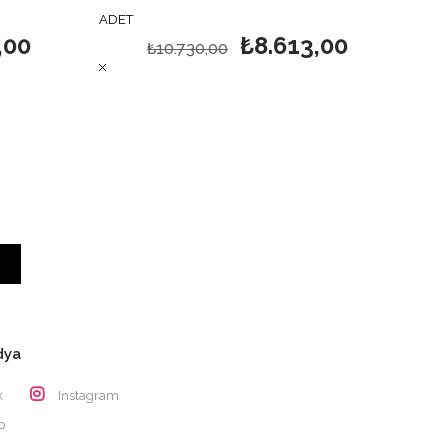
ADET
,00
₺8.613,00
₺10.730,00
dya
k
Instagram
p