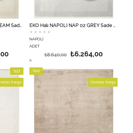
EKO Halı NAPOLI NAP 02 CREAM Sade Desenli Modern Sık Dokuma Makine Halısı
EKO Halı NAPOLI NAP 02 GREY Sade Desenli Modern Sık Dokuma Makine Halısı
★
★
★
★
★
NAPOLİ
ADET
,00
₺6.264,00
₺8.640,00
%27
Yeni
İndirim
Ürün
retsiz Kargo
Ücretsiz Kargo
%27İndirim