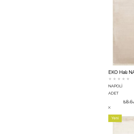
★
★
★
★
★
NAPOLİ
ADET
₺8.6
Yeni
Ürün