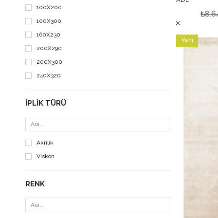
100X200
₺8.6
100X300
160X230
Yeni
200X290
Ürün
200X300
240X320
İPLIK TÜRÜ
Akrilik
Viskon
RENK