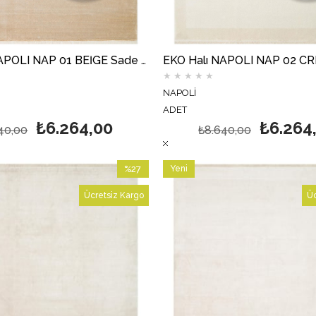
EKO Halı NAPOLI NAP 01 BEİGE Sade Desenli Modern Sık Dokuma Makine Halısı
★
★
★
★
★
NAPOLİ
ADET
₺6.264,00
₺6.264
40,00
₺8.640,00
%27
Yeni
İndirim
Ürün
Ücretsiz Kargo
Üc
%27İndirim