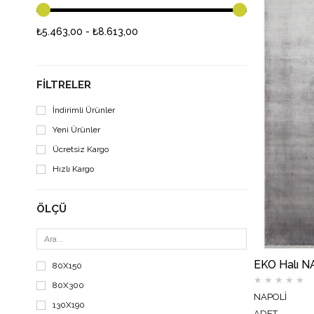
₺5.463,00 - ₺8.613,00
FILTRELER
İndirimli Ürünler
Yeni Ürünler
Ücretsiz Kargo
Hızlı Kargo
ÖLÇÜ
80X150
★
★
★
★
★
80X300
NAPOLİ
130X190
ADET