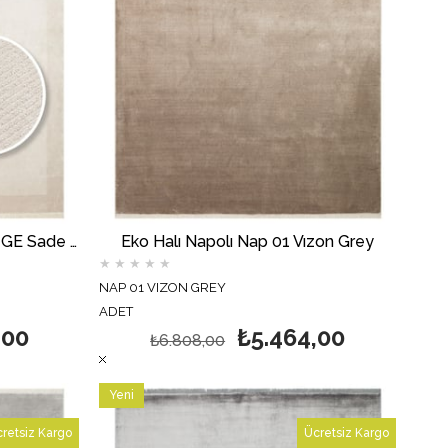
EKO Halı NAPOLI NAP 02 BEİGE Sade Desenli Modern Sık Dokuma Makine Halısı
Eko Halı Napolı Nap 01 Vızon Grey
★
★
★
★
★
NAP 01 VIZON GREY
ADET
,00
₺5.464,00
₺6.808,00
Yeni
Ürün
retsiz Kargo
Ücretsiz Kargo