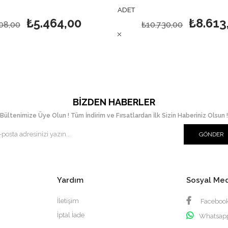
ADET
₺5.464,00
₺8.613
08,00
₺10.730,00
BIZDEN HABERLER
Bültenimize Üye Olun ! Tüm İndirim ve Fırsatlardan İlk Sizin Haberiniz Olsun !
GÖNDER
Yardım
Sosyal Me
İletişim
Faceboo
İptal İade
Whatsap