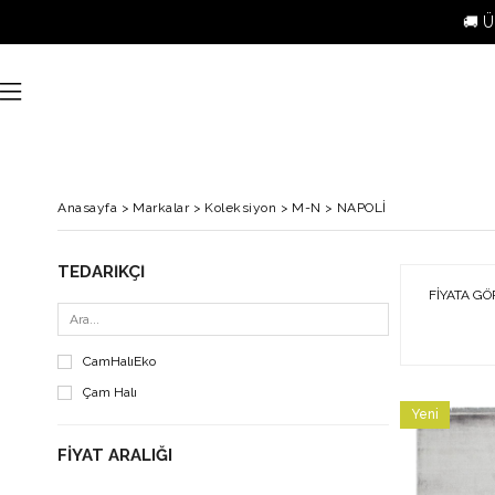
🚚 Ü
Anasayfa
>
Markalar
>
Koleksiyon
>
M-N
>
NAPOLİ
TEDARIKÇI
FIYATA GÖ
CamHalıEko
Çam Halı
Yeni
Ürün
FIYAT ARALIĞI