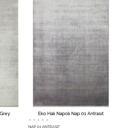
 Grey
Eko Halı Napolı Nap 01 Antrasıt
★
★
★
★
★
NAP 01 ANTRASIT