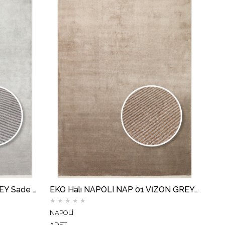
EKO Halı NAPOLI NAP 01 GREY Sade Desenli Modern Sık Dokuma Makine Halısı
EKO Halı NAPOLI NAP 01 VİZON GREY Sade Desenli Modern Sık Dokuma Makine Halısı
★
★
★
★
★
NAPOLİ
ADET