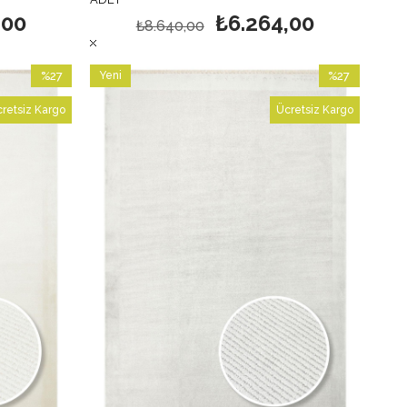
,00
₺6.264,00
₺8.640,00
%27
Yeni
%27
İndirim
Ürün
İndirim
retsiz Kargo
Ücretsiz Kargo
%27İndirim
%27İndirim