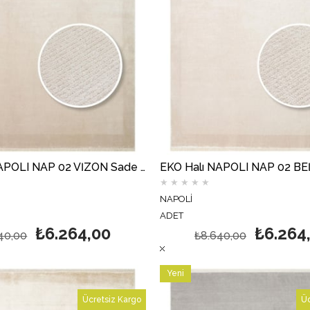
EKO Halı NAPOLI NAP 02 VİZON Sade Desenli Modern Sık Dokuma Makine Halısı
★
★
★
★
★
NAPOLİ
ADET
₺6.264,00
₺6.264
40,00
₺8.640,00
Yeni
Ürün
Ücretsiz Kargo
Üc