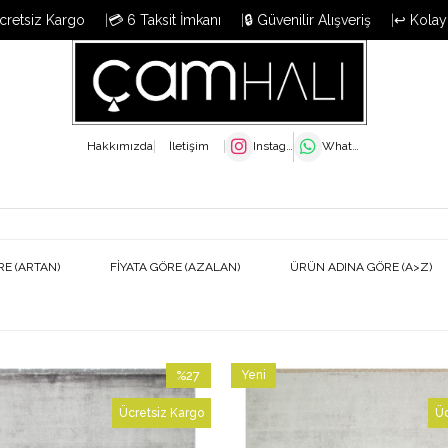
cretsiz Kargo
💳 6 Taksit İmkanı
🔒 Güvenilir Alışveriş
↩️ Kolay
Hakkımızda
İletişim
Instagram
WhatsApp
RE (ARTAN)
FIYATA GÖRE (AZALAN)
ÜRÜN ADINA GÖRE (A>Z)
%27
Yeni
İndirim
Ürün
Ücretsiz Kargo
Üc
%27İndirim