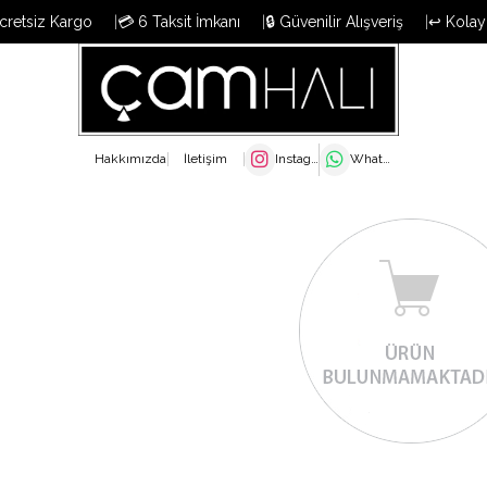
cretsiz Kargo
💳 6 Taksit İmkanı
🔒 Güvenilir Alışveriş
↩️ Kolay
Hakkımızda
İletişim
Instagram
WhatsApp