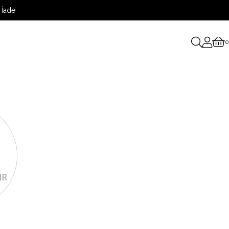
 İade
0