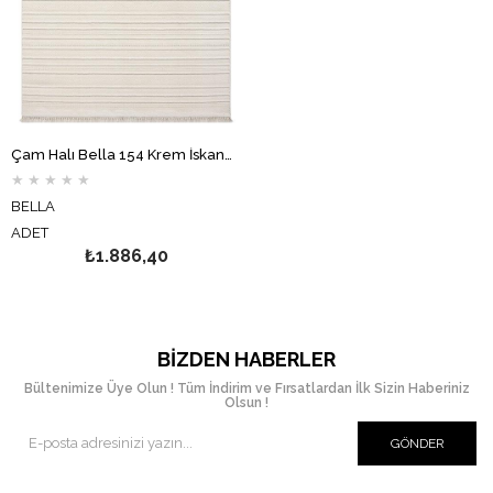
Çam Halı Bella 154 Krem İskandinav Desenli Renkli Koridor Halısı Kesme Yolluk Mutfak Halısı Modern Salon Halısı
★
★
★
★
★
BELLA
ADET
₺1.886,40
BIZDEN HABERLER
Bültenimize Üye Olun ! Tüm İndirim ve Fırsatlardan İlk Sizin Haberiniz
Olsun !
GÖNDER