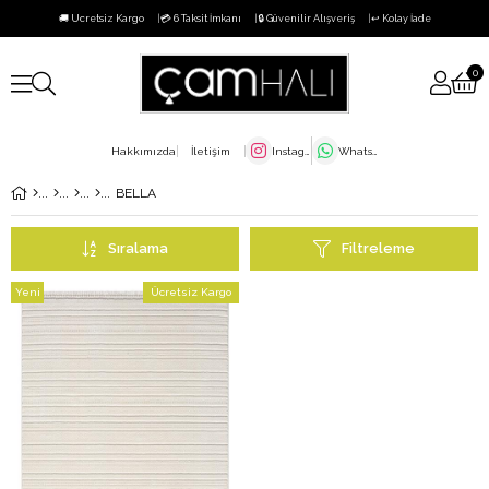
🚚 Ücretsiz Kargo
💳 6 Taksit İmkanı
🔒 Güvenilir Alışveriş
↩️ Kolay İade
0
Hakkımızda
İletişim
Instagram
WhatsApp
BELLA
Sıralama
Filtreleme
Yeni
Ücretsiz Kargo
Ürün