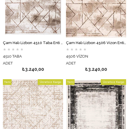
Çam Halı Lizbon 4510 Taba Enti Halı Modern Eskitme Desenli Makine Halısı
Çam Halı Lizbon 4506 Vizon Enti Halı Modern Eskitme Desenli Makine Halısı
★
★
★
★
★
★
★
★
★
★
4510 TABA
4506 VİZON
ADET
ADET
₺3.240,00
₺3.240,00
Yeni
Ücretsiz Kargo
Yeni
Ücretsiz Kargo
Ürün
Ürün