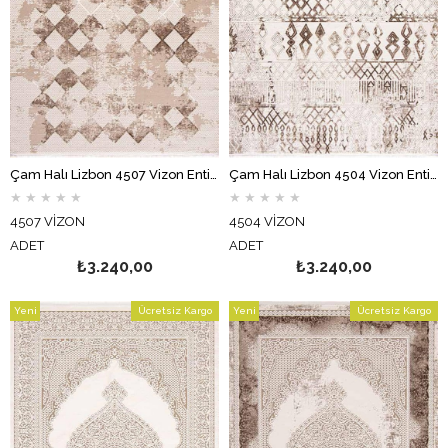
Çam Halı Lizbon 4507 Vizon Enti Halı Modern Eskitme Desenli Makine Halısı
Çam Halı Lizbon 4504 Vizon Enti Halı Modern Eskitme Desenli Makine Halısı
★
★
★
★
★
★
★
★
★
★
4507 VİZON
4504 VİZON
ADET
ADET
₺3.240,00
₺3.240,00
Yeni
Ücretsiz Kargo
Yeni
Ücretsiz Kargo
Ürün
Ürün