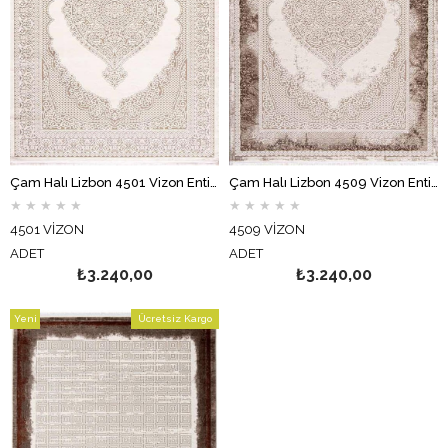
Çam Halı Lizbon 4501 Vizon Enti Halı Klasik Eskitme Desenli Makine Halısı
Çam Halı Lizbon 4509 Vizon Enti Halı Klasik Eskitme Desenli Makine Halısı
★
★
★
★
★
★
★
★
★
★
4501 VİZON
4509 VİZON
ADET
ADET
₺3.240,00
₺3.240,00
Yeni
Ücretsiz Kargo
Ürün