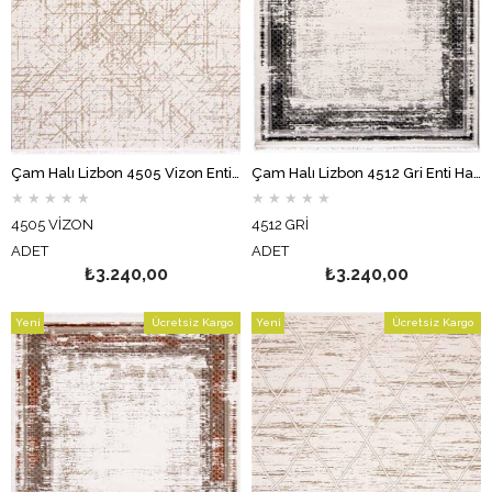
Çam Halı Lizbon 4505 Vizon Enti Halı Modern Eskitme Desenli Makine Halısı
Çam Halı Lizbon 4512 Gri Enti Halı Modern Eskitme Desenli Makine Halısı
★
★
★
★
★
★
★
★
★
★
4505 VİZON
4512 GRİ
ADET
ADET
₺3.240,00
₺3.240,00
Yeni
Ücretsiz Kargo
Yeni
Ücretsiz Kargo
Ürün
Ürün