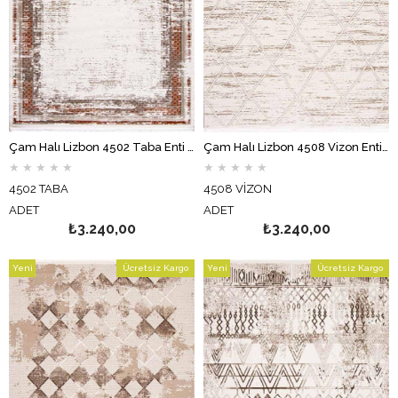
Çam Halı Lizbon 4502 Taba Enti Halı Modern Eskitme Desenli Makine Halısı
Çam Halı Lizbon 4508 Vizon Enti Halı Modern Eskitme Desenli Makine Halısı
★
★
★
★
★
★
★
★
★
★
4502 TABA
4508 VİZON
ADET
ADET
₺3.240,00
₺3.240,00
Yeni
Ücretsiz Kargo
Yeni
Ücretsiz Kargo
Ürün
Ürün