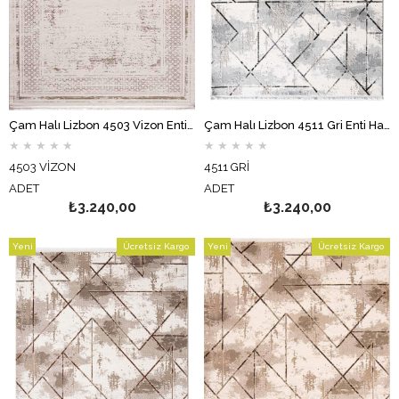
Çam Halı Lizbon 4503 Vizon Enti Halı Modern Eskitme Desenli Makine Halısı
Çam Halı Lizbon 4511 Gri Enti Halı Modern Eskitme Desenli Makine Halısı
★
★
★
★
★
★
★
★
★
★
4503 VİZON
4511 GRİ
ADET
ADET
₺3.240,00
₺3.240,00
Yeni
Ücretsiz Kargo
Yeni
Ücretsiz Kargo
Ürün
Ürün