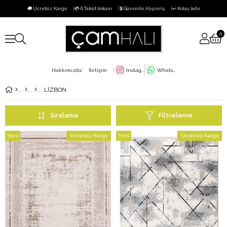
🚚 Ücretsiz Kargo
💳 6 Taksit İmkanı
🔒 Güvenilir Alışveriş
↩️ Kolay İade
0
Hakkımızda
İletişim
Instagram
WhatsApp
LİZBON
Sıralama
Filtreleme
Yeni
Ücretsiz Kargo
Yeni
Ücretsiz Kargo
Ürün
Ürün