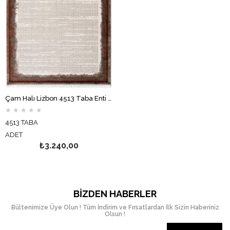
Çam Halı Lizbon 4513 Taba Enti Halı Modern Eskitme Desenli Makine Halısı
★
★
★
★
★
4513 TABA
ADET
₺3.240,00
BIZDEN HABERLER
Bültenimize Üye Olun ! Tüm İndirim ve Fırsatlardan İlk Sizin Haberiniz
Olsun !