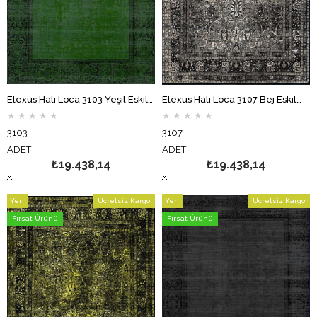
Elexus Halı Loca 3103 Yeşil Eskitme Desenli Makine Halısı
Elexus Halı Loca 3107 Bej Eskitme Desenli Makine Halısı
★
★
★
★
★
★
★
★
★
★
3103
3107
ADET
ADET
₺19.438,14
₺19.438,14
Yeni
Ücretsiz Kargo
Yeni
Ücretsiz Kargo
Ürün
Ürün
Fırsat Ürünü
Fırsat Ürünü