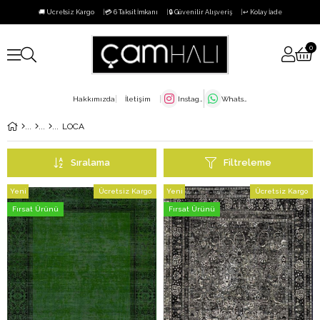
🚚 Ücretsiz Kargo
💳 6 Taksit İmkanı
🔒 Güvenilir Alışveriş
↩️ Kolay İade
0
Hakkımızda
İletişim
Instagram
WhatsApp
LOCA
Sıralama
Filtreleme
Yeni
Ücretsiz Kargo
Yeni
Ücretsiz Kargo
Ürün
Ürün
Fırsat Ürünü
Fırsat Ürünü