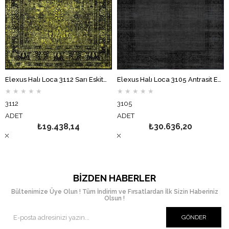
Elexus Halı Loca 3112 Sarı Eskitme Desenli Makine Halısı
Elexus Halı Loca 3105 Antrasit Eskitme Desenli Makine Halısı
★
★
★
★
★
★
★
★
★
★
3112
3105
ADET
ADET
₺19.438,14
₺30.636,20
BIZDEN HABERLER
Bültenimize Üye Olun ! Tüm İndirim ve Fırsatlardan İlk Sizin Haberiniz
Olsun !
GÖNDER