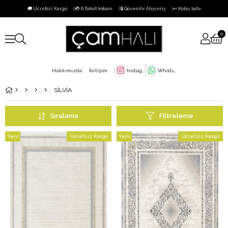
🚚 Ücretsiz Kargo
💳 6 Taksit İmkanı
🔒 Güvenilir Alışveriş
↩️ Kolay İade
0
Hakkımızda
İletişim
Instagram
WhatsApp
SİLVİA
Sıralama
Filtreleme
Yeni
Ücretsiz Kargo
Yeni
Ücretsiz Kargo
Ürün
Ürün