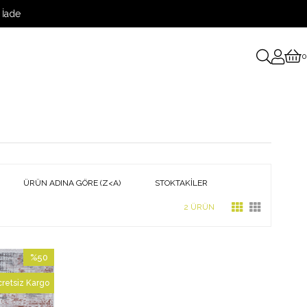
 İade
0
ÜRÜN ADINA GÖRE (Z<A)
STOKTAKILER
2 ÜRÜN
%50
İndirim
retsiz Kargo
%50İndirim