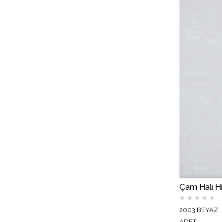
★
★
★
★
★
2003 BEYAZ
ADET