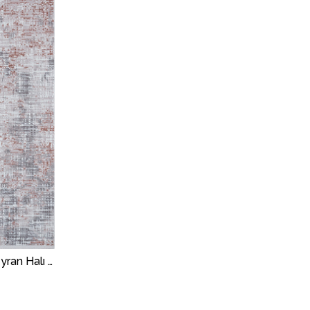
Çam Halı Hiss 2004 Pudra Seyran Halı Modern Desen Makine Halısı