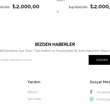
₺2.000,00
₺2.000
00,00
₺4.000,00
BIZDEN HABERLER
Bültenimize Üye Olun ! Tüm İndirim ve Fırsatlardan İlk Sizin Haberiniz Olsun !
GÖNDER
Yardım
Sosyal Me
İletişim
Faceboo
İptal İade
Whatsap