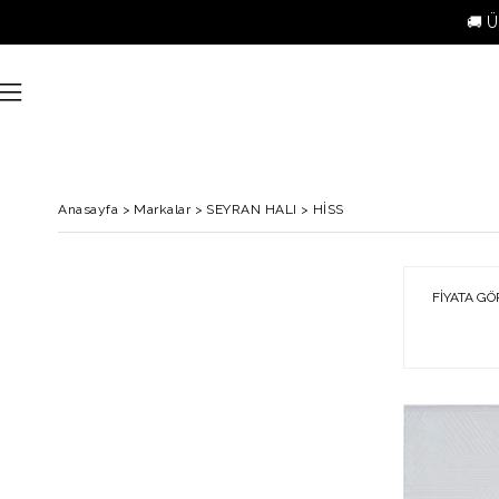
🚚 Ü
Anasayfa
>
Markalar
>
SEYRAN HALI
>
HİSS
FIYATA GÖ