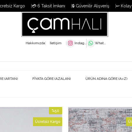
cretsiz Kargo
💳 6 Taksit İmkanı
🔒 Güvenilir Alışveriş
↩️ Kolay
Hakkımızda
İletişim
Instagram
WhatsApp
RE (ARTAN)
FIYATA GÖRE (AZALAN)
ÜRÜN ADINA GÖRE (A>Z)
%50
İndirim
Ücretsiz Kargo
Üc
%50İndirim