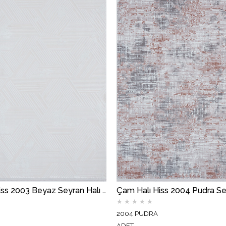
Çam Halı Hiss 2003 Beyaz Seyran Halı Modern Desen Makine Halısı
★
★
★
★
★
2004 PUDRA
ADET