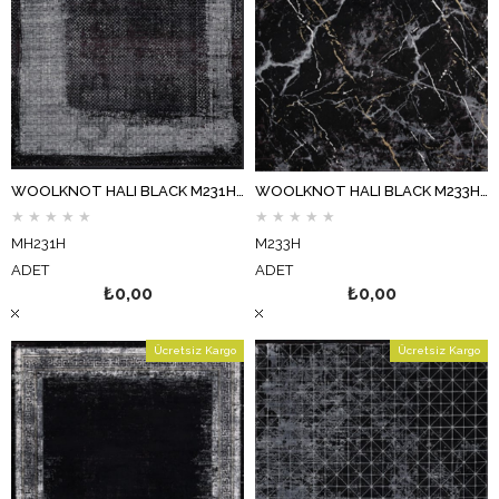
WOOLKNOT HALI BLACK M231H SİYAH
WOOLKNOT HALI BLACK M233H SİYAH
★
★
★
★
★
★
★
★
★
★
MH231H
M233H
ADET
ADET
₺0,00
₺0,00
Ücretsiz Kargo
Ücretsiz Kargo