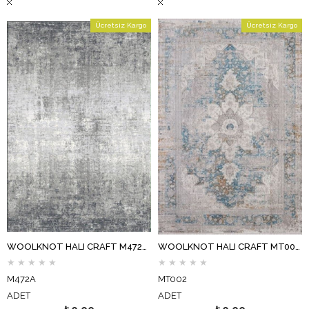
Ücretsiz Kargo
Ücretsiz Kargo
WOOLKNOT HALI CRAFT M472A KREM KOYU GRİ
WOOLKNOT HALI CRAFT MT002 GRİ MAVİ
★
★
★
★
★
★
★
★
★
★
M472A
MT002
ADET
ADET