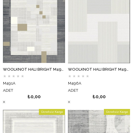
WOOLKNOT HALI BRIGHT M491A KREM GRİ
WOOLKNOT HALI BRIGHT M496A GRİ KREM
★
★
★
★
★
★
★
★
★
★
M491A
M496A
ADET
ADET
₺0,00
₺0,00
Ücretsiz Kargo
Ücretsiz Kargo