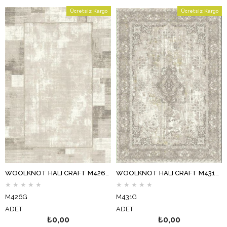
Ücretsiz Kargo
Ücretsiz Kargo
WOOLKNOT HALI CRAFT M426G KREM BEJ
WOOLKNOT HALI CRAFT M431G KREM BEJ
★
★
★
★
★
★
★
★
★
★
M426G
M431G
ADET
ADET
₺0,00
₺0,00