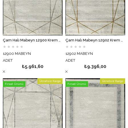
Çam Halı Mabeyn 12900 Krem Bej Tuğra Halı Modern Desen Halı
Çam Halı Mabeyn 12902 Krem Gold Tuğra Halı Modern Desen Halı
★
★
★
★
★
★
★
★
★
★
12900 MABEYN
12902 MABEYN
ADET
ADET
₺5.961,60
₺9.396,00
Ücretsiz Kargo
Ücretsiz Kargo
Fırsat Ürünü
Fırsat Ürünü