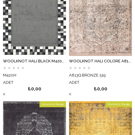
WOOLKNOT HALI BLACK M420H SİYAH GRİ
WOOLKNOT HALI COLORE A813Q BRONZE 519
★
★
★
★
★
★
★
★
★
★
M420H
A813Q BRONZE 519
ADET
ADET
₺0,00
₺0,00
Ücretsiz Kargo
Ücretsiz Kargo