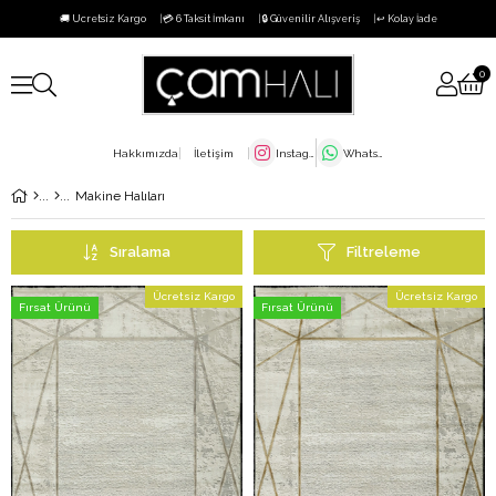
🚚 Ücretsiz Kargo
💳 6 Taksit İmkanı
🔒 Güvenilir Alışveriş
↩️ Kolay İade
0
Hakkımızda
İletişim
Instagram
WhatsApp
Makine Halıları
Sıralama
Filtreleme
Ücretsiz Kargo
Ücretsiz Kargo
Fırsat Ürünü
Fırsat Ürünü