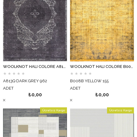
WOOLKNOT HALI COLORE A813Q DARK GREY 962
WOOLKNOT HALI COLORE B008B YELLOW 155
★
★
★
★
★
★
★
★
★
★
A813Q DARK GREY 962
B008B YELLOW 155
ADET
ADET
₺0,00
₺0,00
Ücretsiz Kargo
Ücretsiz Kargo