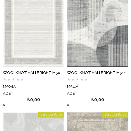
WOOLKNOT HALI BRIGHT M504A KREM GRİ
WOOLKNOT HALI BRIGHT M511A KREM ANTRASİT
★
★
★
★
★
★
★
★
★
★
M504A
M511A
ADET
ADET
₺0,00
₺0,00
Ücretsiz Kargo
Ücretsiz Kargo