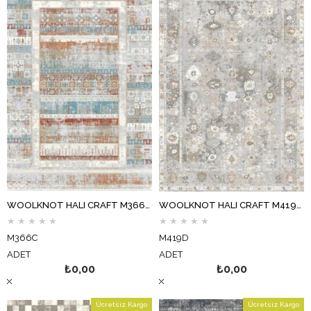
WOOLKNOT HALI CRAFT M366C MULTİ
WOOLKNOT HALI CRAFT M419D KREM GRİ
★
★
★
★
★
★
★
★
★
★
M366C
M419D
ADET
ADET
₺0,00
₺0,00
Ücretsiz Kargo
Ücretsiz Kargo