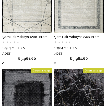
Çam Halı Mabeyn 12903 Krem Mavi Tuğra Halı Modern Desen Halı
Çam Halı Mabeyn 12904 Krem Gri Tuğra Halı Salon Halısı
★
★
★
★
★
★
★
★
★
★
12903 MABEYN
12904 MABEYN
ADET
ADET
₺5.961,60
₺5.961,60
Ücretsiz Kargo
Ücretsiz Kargo