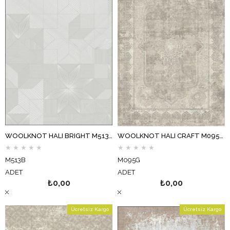
WOOLKNOT HALI BRIGHT M513B GRİ
WOOLKNOT HALI CRAFT M095G KREM GRİ
★
★
★
★
★
★
★
★
★
★
M513B
M095G
ADET
ADET
₺0,00
₺0,00
Ücretsiz Kargo
Ücretsiz Kargo