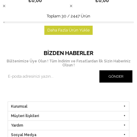
₺0,00
₺0,00
Toplam
30
/
2447
Ürün
Daha Fazla Ürün Yükle
BIZDEN HABERLER
Bültenimize Üye Olun ! Tüm İndirim ve Fırsatlardan İlk Sizin Haberiniz
Olsun !
GÖNDER
Kurumsal
Müşteri İlişkileri
Yardım
Sosyal Medya