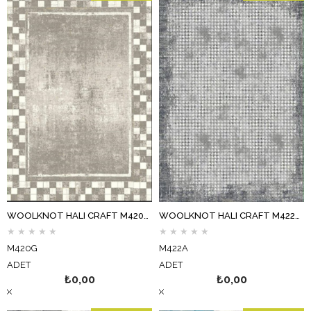
WOOLKNOT HALI CRAFT M420G KREM BEJ
WOOLKNOT HALI CRAFT M422A KOYU GRİ
★
★
★
★
★
★
★
★
★
★
M420G
M422A
ADET
ADET
₺0,00
₺0,00