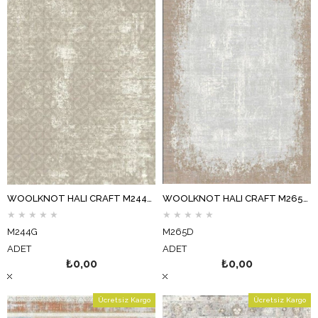
WOOLKNOT HALI CRAFT M244G KREM GRİ
WOOLKNOT HALI CRAFT M265D KREM KOYU GRİ
★
★
★
★
★
★
★
★
★
★
M244G
M265D
ADET
ADET
₺0,00
₺0,00
Ücretsiz Kargo
Ücretsiz Kargo