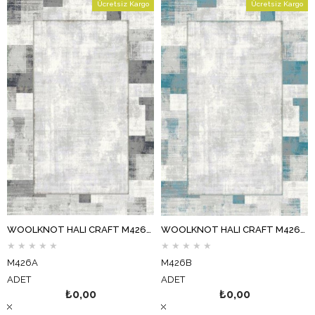
Ücretsiz Kargo
Ücretsiz Kargo
WOOLKNOT HALI CRAFT M426A KOYU GRİ
WOOLKNOT HALI CRAFT M426B KOYU GRİ MAVİ
★
★
★
★
★
★
★
★
★
★
M426A
M426B
ADET
ADET
₺0,00
₺0,00