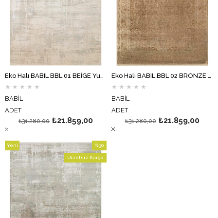
Eko Halı BABIL BBL 01 BEİGE Yumuşak Dokulu Vintage Esintilere Sahip Over-dyed Sık Dokuma Salon Halısı
Eko Halı BABIL BBL 02 BRONZE Yumuşak Dokulu Vintage Esintilere Sahip Over-dyed Sık Dokuma Salon Halısı
★
★
★
★
★
★
★
★
★
★
BABİL
BABİL
ADET
ADET
₺21.859,00
₺21.859,00
₺31.280,00
₺31.280,00
Yeni
%30
Ürün
İndirim
Ücretsiz Kargo
%30İndirim