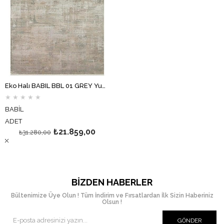
Eko Halı BABIL BBL 01 GREY Yumuşak Dokulu Vintage Esintilere Sahip Over-dyed Sık Dokuma Salon Halısı
★
★
★
★
★
BABİL
ADET
₺21.859,00
₺31.280,00
BIZDEN HABERLER
Bültenimize Üye Olun ! Tüm İndirim ve Fırsatlardan İlk Sizin Haberiniz
Olsun !
GÖNDER