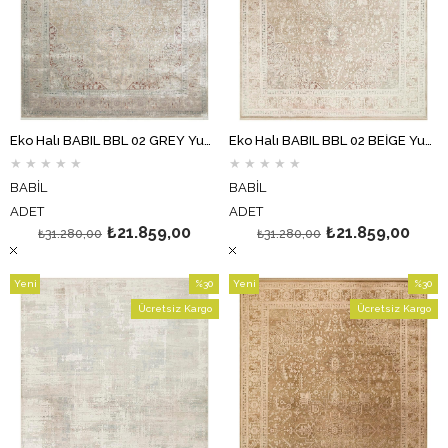
Eko Halı BABIL BBL 02 GREY Yumuşak Dokulu Vintage Esintilere Sahip Over-dyed Sık Dokuma Salon Halısı
Eko Halı BABIL BBL 02 BEİGE Yumuşak Dokulu Vintage Esintilere Sahip Over-dyed Sık Dokuma Salon Halısı
★
★
★
★
★
★
★
★
★
★
BABİL
BABİL
ADET
ADET
₺21.859,00
₺21.859,00
₺31.280,00
₺31.280,00
Yeni
%30
Yeni
%30
Ürün
İndirim
Ürün
İndirim
Ücretsiz Kargo
Ücretsiz Kargo
%30İndirim
%30İndi