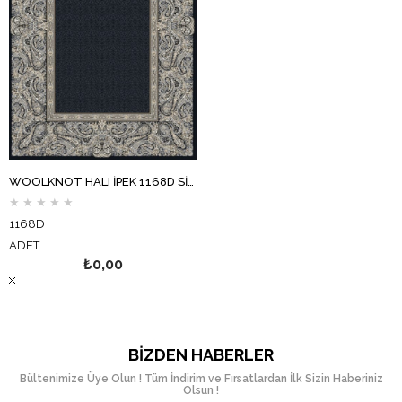
WOOLKNOT HALI İPEK 1168D SİYAH ANTRASİT
★
★
★
★
★
1168D
ADET
₺0,00
BIZDEN HABERLER
Bültenimize Üye Olun ! Tüm İndirim ve Fırsatlardan İlk Sizin Haberiniz
Olsun !