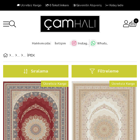
🚚 Ücretsiz Kargo
💳 6 Taksit İmkanı
🔒 Güvenilir Alışveriş
↩️ Kolay İade
0
Hakkımızda
İletişim
Instagram
WhatsApp
İPEK
Sıralama
Filtreleme
Ücretsiz Kargo
Ücretsiz Kargo