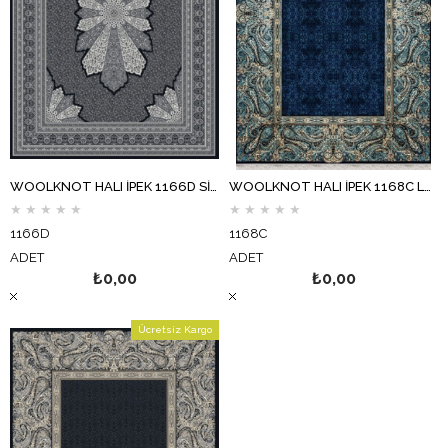
WOOLKNOT HALI İPEK 1166D SİYAH GRİ
WOOLKNOT HALI İPEK 1168C LAVİCERT KOYU MAVİ
★
★
★
★
★
★
★
★
★
★
1166D
1168C
ADET
ADET
₺0,00
₺0,00
Ücretsiz Kargo