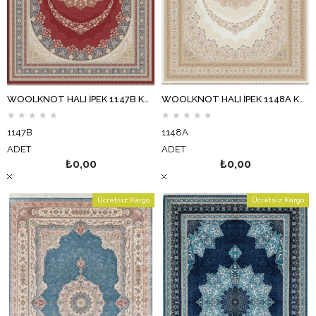
WOOLKNOT HALI İPEK 1147B KREM BORDO
WOOLKNOT HALI İPEK 1148A KREM
★
★
★
★
★
★
★
★
★
★
1147B
1148A
ADET
ADET
₺0,00
₺0,00
Ücretsiz Kargo
Ücretsiz Kargo