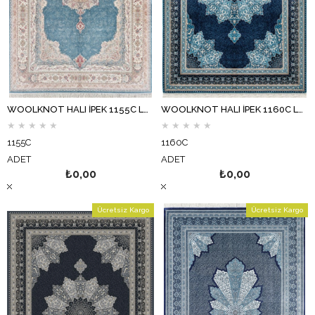
WOOLKNOT HALI İPEK 1155C LACİVERT KREM
WOOLKNOT HALI İPEK 1160C LACİVERT KOYU MAVİ
★
★
★
★
★
★
★
★
★
★
1155C
1160C
ADET
ADET
₺0,00
₺0,00
Ücretsiz Kargo
Ücretsiz Kargo