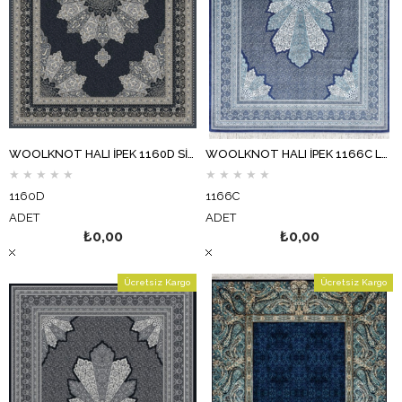
WOOLKNOT HALI İPEK 1160D SİYAH GRİ
WOOLKNOT HALI İPEK 1166C LACİVERT KREM
★
★
★
★
★
★
★
★
★
★
1160D
1166C
ADET
ADET
₺0,00
₺0,00
Ücretsiz Kargo
Ücretsiz Kargo