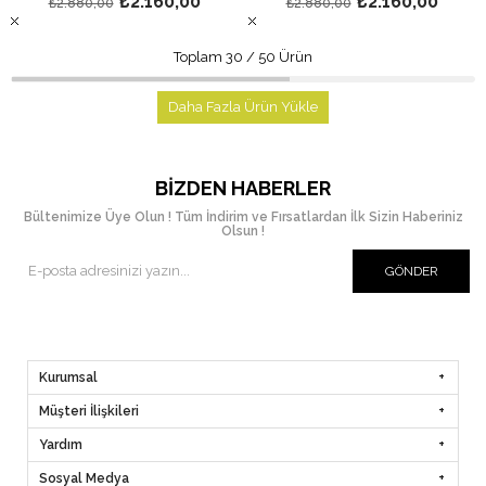
₺2.160,00
₺2.160,00
₺2.880,00
₺2.880,00
Toplam
30
/
50
Ürün
Daha Fazla Ürün Yükle
BIZDEN HABERLER
Bültenimize Üye Olun ! Tüm İndirim ve Fırsatlardan İlk Sizin Haberiniz
Olsun !
GÖNDER
Kurumsal
Müşteri İlişkileri
Yardım
Sosyal Medya