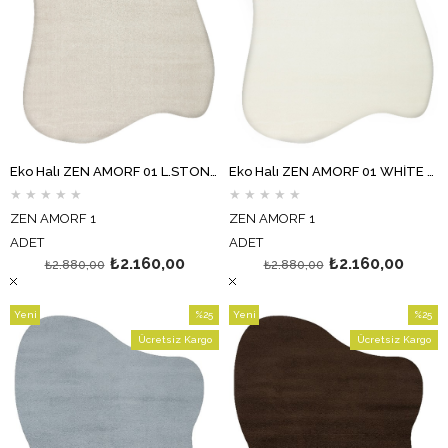
Eko Halı ZEN AMORF 01 L.STONE Amorf Kesim Hav Toz Vermez Yumuşak Dokulu Salon Halısı Oturma Odası Halısı Yatak Odası Halısı Koridor Halısı Mutfak Halısı Modern Makine Halısı
Eko Halı ZEN AMORF 01 WHİTE Amorf Kesim Hav Toz Vermez Yumuşak Dokulu Salon Halısı Oturma Odası Halısı Yatak Odası Halısı Koridor Halısı Mutfak Halısı Modern Makine Halısı
★
★
★
★
★
★
★
★
★
★
ZEN AMORF 1
ZEN AMORF 1
ADET
ADET
₺2.160,00
₺2.160,00
₺2.880,00
₺2.880,00
Yeni
%25
Yeni
%25
Ürün
İndirim
Ürün
İndirim
Ücretsiz Kargo
Ücretsiz Kargo
%25İndirim
%25İndi