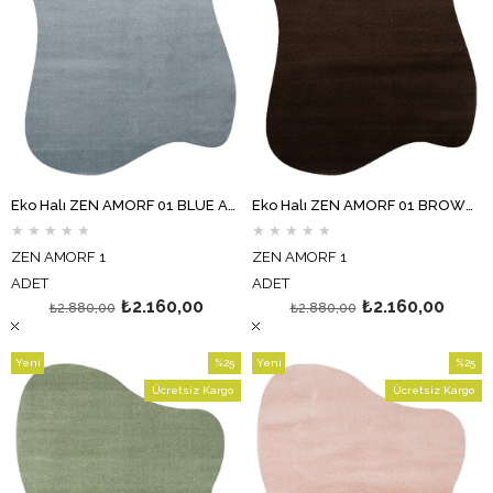
Eko Halı ZEN AMORF 01 BLUE Amorf Kesim Hav Toz Vermez Yumuşak Dokulu Salon Halısı Oturma Odası Halısı Yatak Odası Halısı Koridor Halısı Mutfak Halısı Modern Makine Halısı
Eko Halı ZEN AMORF 01 BROWN Amorf Kesim Hav Toz Vermez Yumuşak Dokulu Salon Halısı Oturma Odası Halısı Yatak Odası Halısı Koridor Halısı Mutfak Halısı Modern Makine Halısı
★
★
★
★
★
★
★
★
★
★
ZEN AMORF 1
ZEN AMORF 1
ADET
ADET
₺2.160,00
₺2.160,00
₺2.880,00
₺2.880,00
Yeni
%25
Yeni
%25
Ürün
İndirim
Ürün
İndirim
Ücretsiz Kargo
Ücretsiz Kargo
%25İndirim
%25İndi