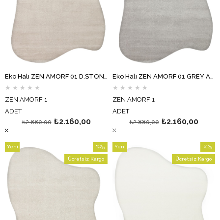
Eko Halı ZEN AMORF 01 D.STONE Amorf Kesim Hav Toz Vermez Yumuşak Dokulu Salon Halısı Oturma Odası Halısı Yatak Odası Halısı Koridor Halısı Mutfak Halısı Modern Makine Halısı
Eko Halı ZEN AMORF 01 GREY Amorf Kesim Hav Toz Vermez Yumuşak Dokulu Salon Halısı Oturma Odası Halısı Yatak Odası Halısı Koridor Halısı Mutfak Halısı Modern Makine Halısı
★
★
★
★
★
★
★
★
★
★
ZEN AMORF 1
ZEN AMORF 1
ADET
ADET
₺2.160,00
₺2.160,00
₺2.880,00
₺2.880,00
Yeni
%25
Yeni
%25
Ürün
İndirim
Ürün
İndirim
Ücretsiz Kargo
Ücretsiz Kargo
%25İndirim
%25İndi