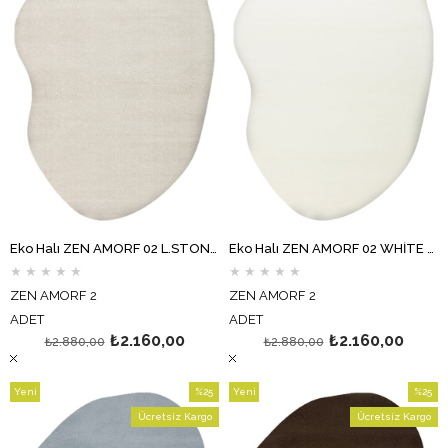
Eko Halı ZEN AMORF 02 L.STONE Amorf Kesim Hav Toz Vermez Yumuşak Dokulu Salon Halısı Oturma Odası Halısı Yatak Odası Halısı Koridor Halısı Mutfak Halısı Modern Makine Halısı
Eko Halı ZEN AMORF 02 WHİTE Amorf Kesim Hav Toz Vermez Yumuşak Dokulu Salon Halısı Oturma Odası Halısı Yatak Odası Halısı Koridor Halısı Mutfak Halısı Modern Makine Halısı
★
★
★
★
★
★
★
★
★
★
ZEN AMORF 2
ZEN AMORF 2
ADET
ADET
₺2.160,00
₺2.160,00
₺2.880,00
₺2.880,00
Yeni
%25
Yeni
%25
Ürün
İndirim
Ürün
İndirim
Ücretsiz Kargo
Ücretsiz Kargo
%25İndirim
%25İndi