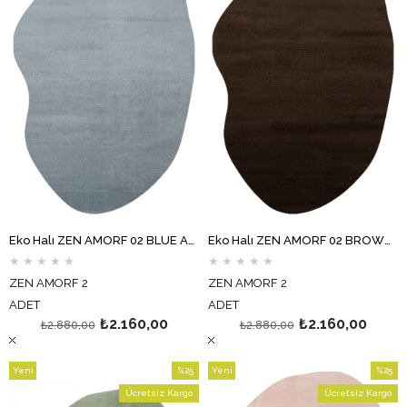
Eko Halı ZEN AMORF 02 BLUE Amorf Kesim Hav Toz Vermez Yumuşak Dokulu Salon Halısı Oturma Odası Halısı Yatak Odası Halısı Koridor Halısı Mutfak Halısı Modern Makine Halısı
Eko Halı ZEN AMORF 02 BROWN Amorf Kesim Hav Toz Vermez Yumuşak Dokulu Salon Halısı Oturma Odası Halısı Yatak Odası Halısı Koridor Halısı Mutfak Halısı Modern Makine Halısı
★
★
★
★
★
★
★
★
★
★
ZEN AMORF 2
ZEN AMORF 2
ADET
ADET
₺2.160,00
₺2.160,00
₺2.880,00
₺2.880,00
Yeni
%25
Yeni
%25
Ürün
İndirim
Ürün
İndirim
Ücretsiz Kargo
Ücretsiz Kargo
%25İndirim
%25İndi