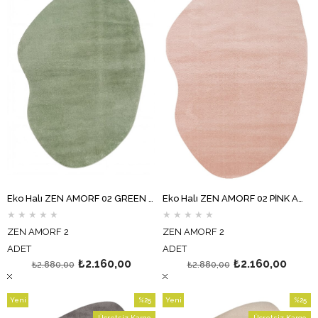
Eko Halı ZEN AMORF 02 GREEN Amorf Kesim Hav Toz Vermez Yumuşak Dokulu Salon Halısı Oturma Odası Halısı Yatak Odası Halısı Koridor Halısı Mutfak Halısı Modern Makine Halısı
Eko Halı ZEN AMORF 02 PİNK Amorf Kesim Hav Toz Vermez Yumuşak Dokulu Salon Halısı Oturma Odası Halısı Yatak Odası Halısı Koridor Halısı Mutfak Halısı Modern Makine Halısı
★
★
★
★
★
★
★
★
★
★
ZEN AMORF 2
ZEN AMORF 2
ADET
ADET
₺2.160,00
₺2.160,00
₺2.880,00
₺2.880,00
Yeni
%25
Yeni
%25
Ürün
İndirim
Ürün
İndirim
Ücretsiz Kargo
Ücretsiz Kargo