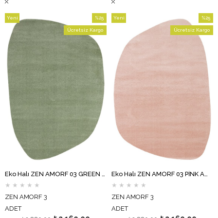
Yeni
%25
Yeni
%25
Ürün
İndirim
Ürün
İndirim
Ücretsiz Kargo
Ücretsiz Kargo
%25İndirim
%25İndi
Eko Halı ZEN AMORF 03 GREEN Amorf Kesim Hav Toz Vermez Yumuşak Dokulu Salon Halısı Oturma Odası Halısı Yatak Odası Halısı Koridor Halısı Mutfak Halısı Modern Makine Halısı
Eko Halı ZEN AMORF 03 PİNK Amorf Kesim Hav Toz Vermez Yumuşak Dokulu Salon Halısı Oturma Odası Halısı Yatak Odası Halısı Koridor Halısı Mutfak Halısı Modern Makine Halısı
★
★
★
★
★
★
★
★
★
★
ZEN AMORF 3
ZEN AMORF 3
ADET
ADET