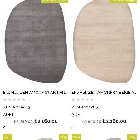
%25İndirim
%25İndi
Eko Halı ZEN AMORF 03 ANTHRACİTE Amorf Kesim Hav Toz Vermez Yumuşak Dokulu Salon Halısı Oturma Odası Halısı Yatak Odası Halısı Koridor Halısı Mutfak Halısı Modern Makine Halısı
Eko Halı ZEN AMORF 03 BEİGE Amorf Kesim Hav Toz Vermez Yumuşak Dokulu Salon Halısı Oturma Odası Halısı Yatak Odası Halısı Koridor Halısı Mutfak Halısı Modern Makine Halısı
★
★
★
★
★
★
★
★
★
★
ZEN AMORF 3
ZEN AMORF 3
ADET
ADET
₺2.160,00
₺2.160,00
₺2.880,00
₺2.880,00
Yeni
%25
Yeni
%25