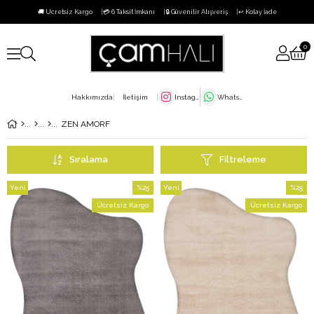
🚚 Ücretsiz Kargo
💳 6 Taksit İmkanı
🔒 Güvenilir Alışveriş
↩️ Kolay İade
0
Hakkımızda
İletişim
Instagram
WhatsApp
ZEN AMORF
Sıralama
Filtreleme
Yeni
%25
Yeni
%25
Ürün
İndirim
Ürün
İndirim
Ücretsiz Kargo
Ücretsiz Kargo
%25İndirim
%25İndi