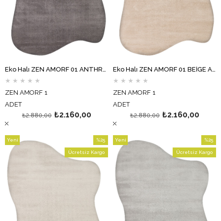
Eko Halı ZEN AMORF 01 ANTHRACİTE Amorf Kesim Hav Toz Vermez Yumuşak Dokulu Salon Halısı Oturma Odası Halısı Yatak Odası Halısı Koridor Halısı Mutfak Halısı Modern Makine Halısı
Eko Halı ZEN AMORF 01 BEİGE Amorf Kesim Hav Toz Vermez Yumuşak Dokulu Salon Halısı Oturma Odası Halısı Yatak Odası Halısı Koridor Halısı Mutfak Halısı Modern Makine Halısı
★
★
★
★
★
★
★
★
★
★
ZEN AMORF 1
ZEN AMORF 1
ADET
ADET
₺2.160,00
₺2.160,00
₺2.880,00
₺2.880,00
Yeni
%25
Yeni
%25
Ürün
İndirim
Ürün
İndirim
Ücretsiz Kargo
Ücretsiz Kargo
%25İndirim
%25İndi