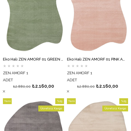
Eko Halı ZEN AMORF 01 GREEN Amorf Kesim Hav Toz Vermez Yumuşak Dokulu Salon Halısı Oturma Odası Halısı Yatak Odası Halısı Koridor Halısı Mutfak Halısı Modern Makine Halısı
Eko Halı ZEN AMORF 01 PİNK Amorf Kesim Hav Toz Vermez Yumuşak Dokulu Salon Halısı Oturma Odası Halısı Yatak Odası Halısı Koridor Halısı Mutfak Halısı Modern Makine Halısı
★
★
★
★
★
★
★
★
★
★
ZEN AMORF 1
ZEN AMORF 1
ADET
ADET
₺2.160,00
₺2.160,00
₺2.880,00
₺2.880,00
Yeni
%25
Yeni
%25
Ürün
İndirim
Ürün
İndirim
Ücretsiz Kargo
Ücretsiz Kargo
%25İndirim
%25İndi