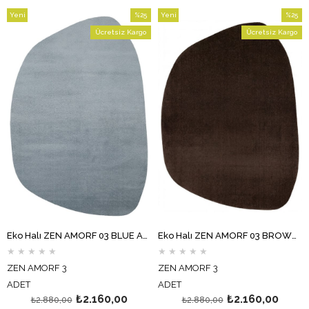
Yeni
%25
Yeni
%25
Ürün
İndirim
Ürün
İndirim
Ücretsiz Kargo
Ücretsiz Kargo
%25İndirim
%25İndi
Eko Halı ZEN AMORF 03 BLUE Amorf Kesim Hav Toz Vermez Yumuşak Dokulu Salon Halısı Oturma Odası Halısı Yatak Odası Halısı Koridor Halısı Mutfak Halısı Modern Makine Halısı
Eko Halı ZEN AMORF 03 BROWN Amorf Kesim Hav Toz Vermez Yumuşak Dokulu Salon Halısı Oturma Odası Halısı Yatak Odası Halısı Koridor Halısı Mutfak Halısı Modern Makine Halısı
★
★
★
★
★
★
★
★
★
★
ZEN AMORF 3
ZEN AMORF 3
ADET
ADET
₺2.160,00
₺2.160,00
₺2.880,00
₺2.880,00