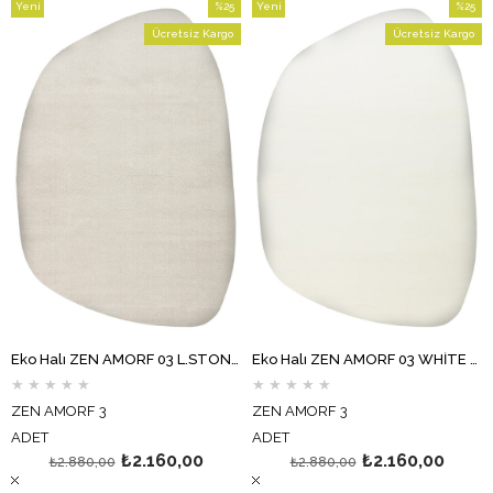
Yeni
%25
Yeni
%25
Ürün
İndirim
Ürün
İndirim
Ücretsiz Kargo
Ücretsiz Kargo
%25İndirim
%25İndi
Eko Halı ZEN AMORF 03 L.STONE Amorf Kesim Hav Toz Vermez Yumuşak Dokulu Salon Halısı Oturma Odası Halısı Yatak Odası Halısı Koridor Halısı Mutfak Halısı Modern Makine Halısı
Eko Halı ZEN AMORF 03 WHİTE Amorf Kesim Hav Toz Vermez Yumuşak Dokulu Salon Halısı Oturma Odası Halısı Yatak Odası Halısı Koridor Halısı Mutfak Halısı Modern Makine Halısı
★
★
★
★
★
★
★
★
★
★
ZEN AMORF 3
ZEN AMORF 3
ADET
ADET
₺2.160,00
₺2.160,00
₺2.880,00
₺2.880,00