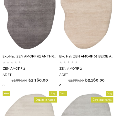
Eko Halı ZEN AMORF 02 ANTHRACİTE Amorf Kesim Hav Toz Vermez Yumuşak Dokulu Salon Halısı Oturma Odası Halısı Yatak Odası Halısı Koridor Halısı Mutfak Halısı Modern Makine Halısı
Eko Halı ZEN AMORF 02 BEİGE Amorf Kesim Hav Toz Vermez Yumuşak Dokulu Salon Halısı Oturma Odası Halısı Yatak Odası Halısı Koridor Halısı Mutfak Halısı Modern Makine Halısı
★
★
★
★
★
★
★
★
★
★
ZEN AMORF 2
ZEN AMORF 2
ADET
ADET
₺2.160,00
₺2.160,00
₺2.880,00
₺2.880,00
Yeni
%25
Yeni
%25
Ürün
İndirim
Ürün
İndirim
Ücretsiz Kargo
Ücretsiz Kargo
%25İndirim
%25İndi