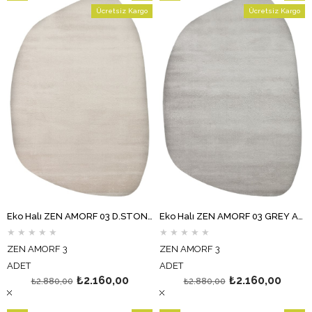
Ürün
İndirim
Ürün
İndirim
Ücretsiz Kargo
Ücretsiz Kargo
%25İndirim
%25İndi
Eko Halı ZEN AMORF 03 D.STONE Amorf Kesim Hav Toz Vermez Yumuşak Dokulu Salon Halısı Oturma Odası Halısı Yatak Odası Halısı Koridor Halısı Mutfak Halısı Modern Makine Halısı
Eko Halı ZEN AMORF 03 GREY Amorf Kesim Hav Toz Vermez Yumuşak Dokulu Salon Halısı Oturma Odası Halısı Yatak Odası Halısı Koridor Halısı Mutfak Halısı Modern Makine Halısı
★
★
★
★
★
★
★
★
★
★
ZEN AMORF 3
ZEN AMORF 3
ADET
ADET
₺2.160,00
₺2.160,00
₺2.880,00
₺2.880,00