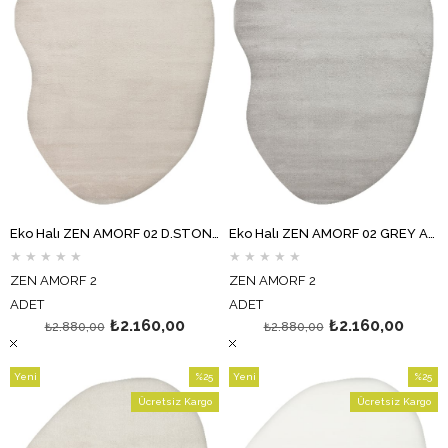
Eko Halı ZEN AMORF 02 D.STONE Amorf Kesim Hav Toz Vermez Yumuşak Dokulu Salon Halısı Oturma Odası Halısı Yatak Odası Halısı Koridor Halısı Mutfak Halısı Modern Makine Halısı
Eko Halı ZEN AMORF 02 GREY Amorf Kesim Hav Toz Vermez Yumuşak Dokulu Salon Halısı Oturma Odası Halısı Yatak Odası Halısı Koridor Halısı Mutfak Halısı Modern Makine Halısı
★
★
★
★
★
★
★
★
★
★
ZEN AMORF 2
ZEN AMORF 2
ADET
ADET
₺2.160,00
₺2.160,00
₺2.880,00
₺2.880,00
Yeni
%25
Yeni
%25
Ürün
İndirim
Ürün
İndirim
Ücretsiz Kargo
Ücretsiz Kargo
%25İndirim
%25İndi