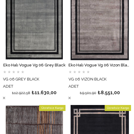
Eko Halı Vogue Vg 06 Grey Black
Eko Halı Vogue Vg 06 Vızon Black
★
★
★
★
★
★
★
★
★
★
VG 06 GREY BLACK
VG 06 VIZON BLACK
ADET
ADET
₺11.630,00
₺8.551,00
₺12.922,58
₺9.501,90
Ücretsiz Kargo
Ücretsiz Kargo