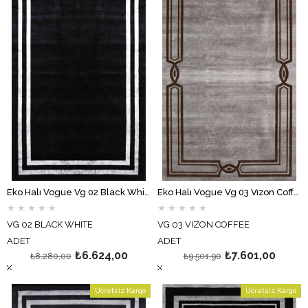
Eko Halı Vogue Vg 02 Black White
Eko Halı Vogue Vg 03 Vızon Coffee
★
★
★
★
★
★
★
★
★
★
VG 02 BLACK WHITE
VG 03 VIZON COFFEE
ADET
ADET
₺6.624,00
₺7.601,00
₺8.280,00
₺9.501,90
Ücretsiz Kargo
Ücretsiz Kargo