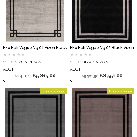
Eko Halı Vogue Vg 01 Vızon Black
Eko Halı Vogue Vg 02 Black Vızon
★
★
★
★
★
★
★
★
★
★
VG 01 VIZON BLACK
VG 02 BLACK VIZON
ADET
ADET
₺5.815,00
₺8.551,00
₺6.461,29
₺9.501,90
Ücretsiz Kargo
Ücretsiz Kargo