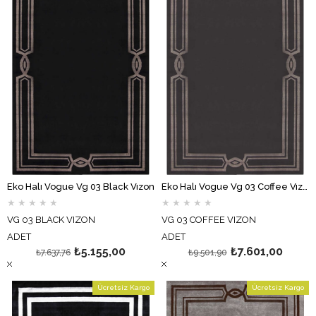
Eko Halı Vogue Vg 03 Black Vızon
Eko Halı Vogue Vg 03 Coffee Vızon
★
★
★
★
★
★
★
★
★
★
VG 03 BLACK VIZON
VG 03 COFFEE VIZON
ADET
ADET
₺5.155,00
₺7.601,00
₺7.637,76
₺9.501,90
Ücretsiz Kargo
Ücretsiz Kargo