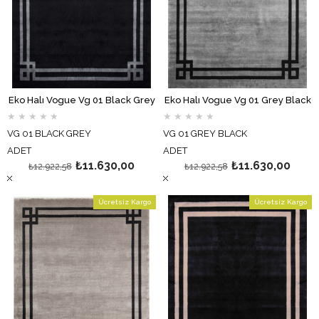
Eko Halı Vogue Vg 01 Black Grey
Eko Halı Vogue Vg 01 Grey Black
★
★
★
★
★
★
★
★
★
★
VG 01 BLACK GREY
VG 01 GREY BLACK
ADET
ADET
₺11.630,00
₺11.630,00
₺12.922,58
₺12.922,58
Ücretsiz Kargo
Ücretsiz Kargo