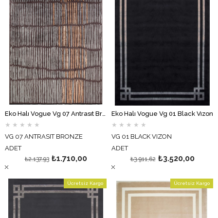
Eko Halı Vogue Vg 07 Antrasıt Bronze
Eko Halı Vogue Vg 01 Black Vızon
★
★
★
★
★
★
★
★
★
★
VG 07 ANTRASIT BRONZE
VG 01 BLACK VIZON
ADET
ADET
₺1.710,00
₺3.520,00
₺2.137,93
₺3.911,62
Ücretsiz Kargo
Ücretsiz Kargo