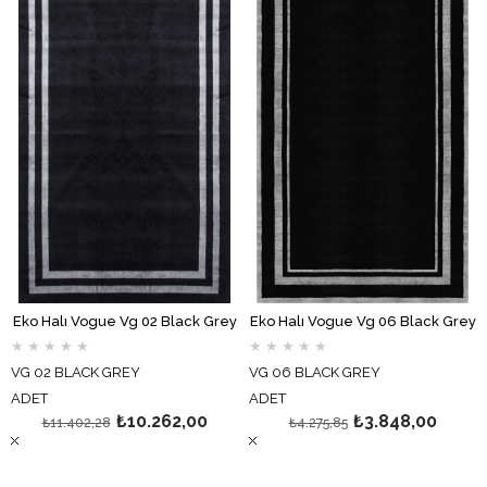
Eko Halı Vogue Vg 02 Black Grey
Eko Halı Vogue Vg 06 Black Grey
★
★
★
★
★
★
★
★
★
★
VG 02 BLACK GREY
VG 06 BLACK GREY
ADET
ADET
₺10.262,00
₺3.848,00
₺11.402,28
₺4.275,85