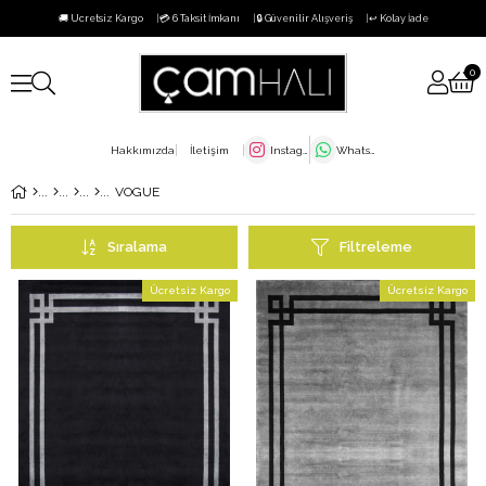
🚚 Ücretsiz Kargo
💳 6 Taksit İmkanı
🔒 Güvenilir Alışveriş
↩️ Kolay İade
0
Hakkımızda
İletişim
Instagram
WhatsApp
VOGUE
Sıralama
Filtreleme
Ücretsiz Kargo
Ücretsiz Kargo