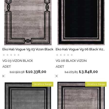
Eko Halı Vogue Vg 03 Vızon Black
Eko Halı Vogue Vg 06 Black Vızon
★
★
★
★
★
★
★
★
★
★
VG 03 VIZON BLACK
VG 06 BLACK VIZON
ADET
ADET
₺10.338,00
₺3.848,00
₺12.922,58
₺4.275,85
Ücretsiz Kargo
Ücretsiz Kargo