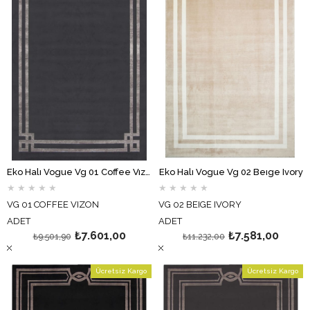
Eko Halı Vogue Vg 01 Coffee Vızon
Eko Halı Vogue Vg 02 Beıge Ivory
★
★
★
★
★
★
★
★
★
★
VG 01 COFFEE VIZON
VG 02 BEIGE IVORY
ADET
ADET
₺7.601,00
₺7.581,00
₺9.501,90
₺11.232,00
Ücretsiz Kargo
Ücretsiz Kargo