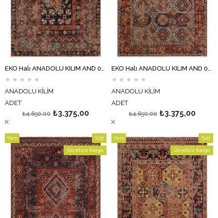
EKO Halı ANADOLU KILIM AND 04 MULTY Anadolu Antik Desenli Yıkanabilir Kaymaz Tabanlı Etnik Kilim
EKO Halı ANADOLU KILIM AND 03 MULTY Anadolu Antik Desenli Yıkanabilir Kaymaz Tabanlı Etnik Kilim
★
★
★
★
★
★
★
★
★
★
ANADOLU KİLİM
ANADOLU KİLİM
ADET
ADET
₺3.375,00
₺3.375,00
₺4.650,00
₺4.650,00
Yeni
%27
Yeni
%27
Ürün
İndirim
Ürün
İndirim
Ücretsiz Kargo
Ücretsiz Kargo
%27İndirim
%27İndi