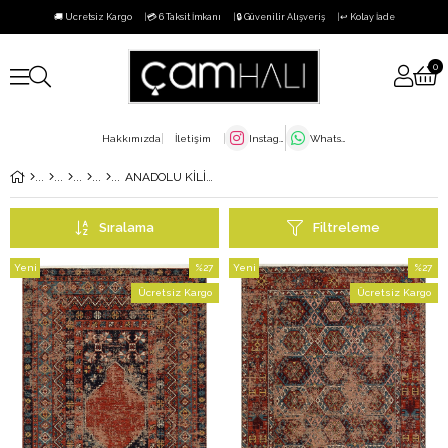
🚚 Ücretsiz Kargo
💳 6 Taksit İmkanı
🔒 Güvenilir Alışveriş
↩️ Kolay İade
0
Hakkımızda
İletişim
Instagram
WhatsApp
ANADOLU KİLİM
Sıralama
Filtreleme
Yeni
%27
Yeni
%27
Ürün
İndirim
Ürün
İndirim
Ücretsiz Kargo
Ücretsiz Kargo
%27İndirim
%27İndi