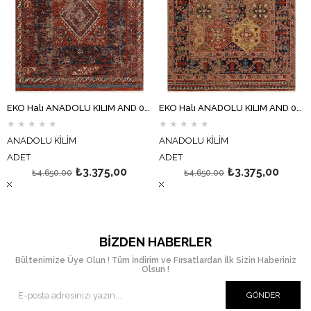
EKO Halı ANADOLU KILIM AND 02 MULTY Anadolu Antik Desenli Yıkanabilir Kaymaz Tabanlı Etnik Kilim
EKO Halı ANADOLU KILIM AND 01 MULTY Anadolu Antik Desenli Yıkanabilir Kaymaz Tabanlı Etnik Kilim
★
★
★
★
★
★
★
★
★
★
ANADOLU KİLİM
ANADOLU KİLİM
ADET
ADET
₺3.375,00
₺3.375,00
₺4.650,00
₺4.650,00
BIZDEN HABERLER
Bültenimize Üye Olun ! Tüm İndirim ve Fırsatlardan İlk Sizin Haberiniz
Olsun !
GÖNDER