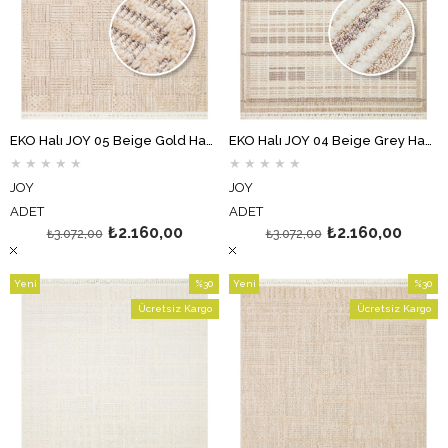
EKO Halı JOY 05 Beige Gold Hav Toz Vermeyen Etnik Desenli Halı
EKO Halı JOY 04 Beige Grey Hav Toz Vermeyen Etnik Desenli Halı
★
★
★
★
★
★
★
★
★
★
JOY
JOY
ADET
ADET
₺2.160,00
₺2.160,00
₺3.072,00
₺3.072,00
Yeni
%30
Yeni
%30
Ürün
İndirim
Ürün
İndirim
Ücretsiz Kargo
Ücretsiz Kargo
%30İndirim
%30İndi