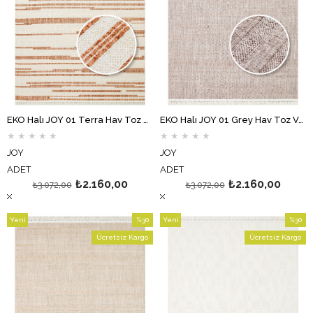
EKO Halı JOY 01 Terra Hav Toz Vermeyen Etnik Desenli Halı
EKO Halı JOY 01 Grey Hav Toz Vermeyen Etnik Desenli Halı
★
★
★
★
★
★
★
★
★
★
JOY
JOY
ADET
ADET
₺2.160,00
₺2.160,00
₺3.072,00
₺3.072,00
Yeni
%30
Yeni
%30
Ürün
İndirim
Ürün
İndirim
Ücretsiz Kargo
Ücretsiz Kargo
%30İndirim
%30İndi