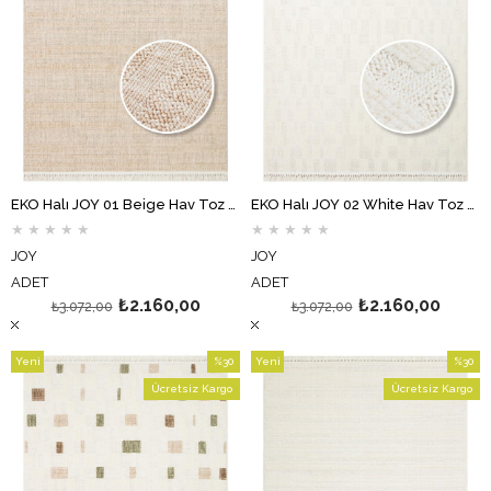
EKO Halı JOY 01 Beige Hav Toz Vermeyen Etnik Desenli Halı
EKO Halı JOY 02 White Hav Toz Vermeyen Etnik Desenli Halı
★
★
★
★
★
★
★
★
★
★
JOY
JOY
ADET
ADET
₺2.160,00
₺2.160,00
₺3.072,00
₺3.072,00
Yeni
%30
Yeni
%30
Ürün
İndirim
Ürün
İndirim
Ücretsiz Kargo
Ücretsiz Kargo
%30İndirim
%30İndi