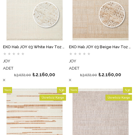
EKO Halı JOY 03 White Hav Toz Vermeyen Etnik Desenli Halı
EKO Halı JOY 03 Beige Hav Toz Vermeyen Etnik Desenli Halı
★
★
★
★
★
★
★
★
★
★
JOY
JOY
ADET
ADET
₺2.160,00
₺2.160,00
₺3.072,00
₺3.072,00
Yeni
%30
Yeni
%30
Ürün
İndirim
Ürün
İndirim
Ücretsiz Kargo
Ücretsiz Kargo
%30İndirim
%30İndi