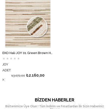
EKO Halı JOY 01 Green Brown Hav Toz Vermeyen Etnik Desenli Halı
★
★
★
★
★
JOY
ADET
₺2.160,00
₺3.072,00
BIZDEN HABERLER
Bültenimize Üye Olun ! Tüm İndirim ve Fırsatlardan İlk Sizin Haberiniz