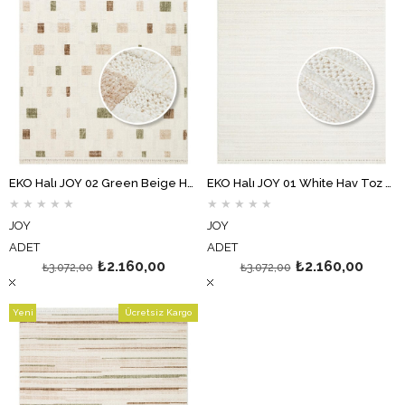
EKO Halı JOY 02 Green Beige Hav Toz Vermeyen Etnik Desenli Halı
EKO Halı JOY 01 White Hav Toz Vermeyen Etnik Desenli Halı
★
★
★
★
★
★
★
★
★
★
JOY
JOY
ADET
ADET
₺2.160,00
₺2.160,00
₺3.072,00
₺3.072,00
Yeni
Ücretsiz Kargo
Ürün