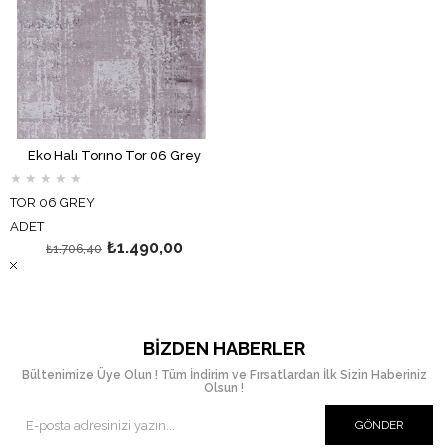
Eko Halı Torıno Tor 06 Grey
★
★
★
★
★
TOR 06 GREY
ADET
₺1.490,00
₺1.706,40
BIZDEN HABERLER
Bültenimize Üye Olun ! Tüm İndirim ve Fırsatlardan İlk Sizin Haberiniz
Olsun !
GÖNDER