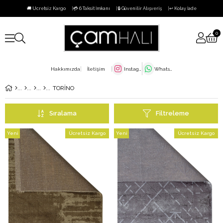
🚚 Ücretsiz Kargo
💳 6 Taksit İmkanı
🔒 Güvenilir Alışveriş
↩️ Kolay İade
0
Hakkımızda
İletişim
Instagram
WhatsApp
TORİNO
Sıralama
Filtreleme
Yeni
Ücretsiz Kargo
Yeni
Ücretsiz Kargo
Ürün
Ürün