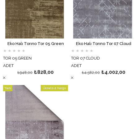
Eko Halı Torıno Tor 05 Green
Eko Halı Torıno Tor 07 Cloud
★
★
★
★
★
★
★
★
★
★
TOR 05 GREEN
TOR 07 CLOUD
ADET
ADET
₺828,00
₺4.002,00
₺948,00
₺4.582,00
Yeni
Ücretsiz Kargo
Ürün